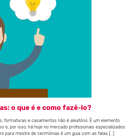
as: o que é e como fazê-lo?
s, formaturas e casamentos não é aleatório. É um elemento
 e, por isso, há hoje no mercado profissionais especializados
iro para mestre de cerimônias é um guia com as falas […]