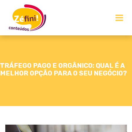
TRÁFEGO PAGO E ORGÂNICO: QUAL É A
MELHOR OPÇÃO PARA O SEU NEGÓCIO?